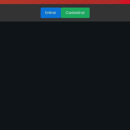
Entrar
Cadastrar
977bet | Sobre Nós -
Conheça a Plataforma
977bet
Descubra a história, missão e valores da