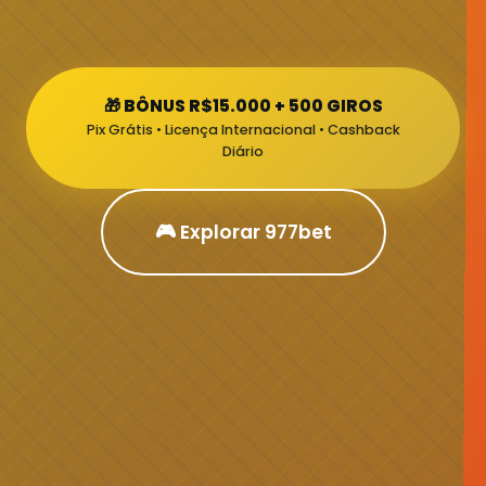
🎁 BÔNUS R$15.000 + 500 GIROS
Pix Grátis • Licença Internacional • Cashback
Diário
🎮 Explorar 977bet