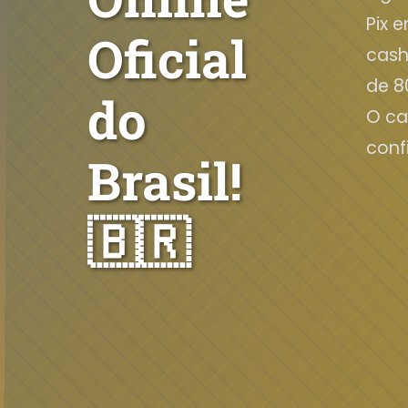
Pix 
Oficial
cash
de 8
do
O ca
confi
Brasil!
🇧🇷