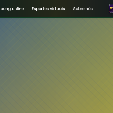
bong online
Esportes virtuais
Sobre nós