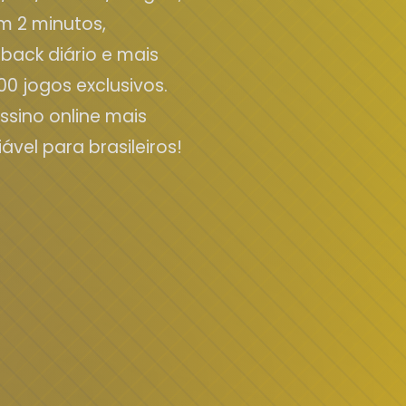
em 2 minutos,
back diário e mais
00 jogos exclusivos.
ssino online mais
ável para brasileiros!