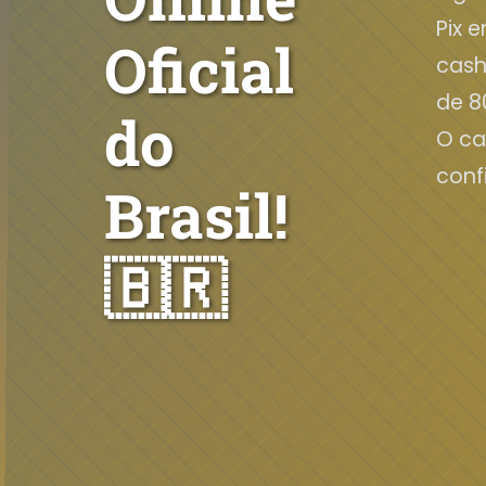
Pix 
Oficial
cash
de 8
do
O ca
confi
Brasil!
🇧🇷