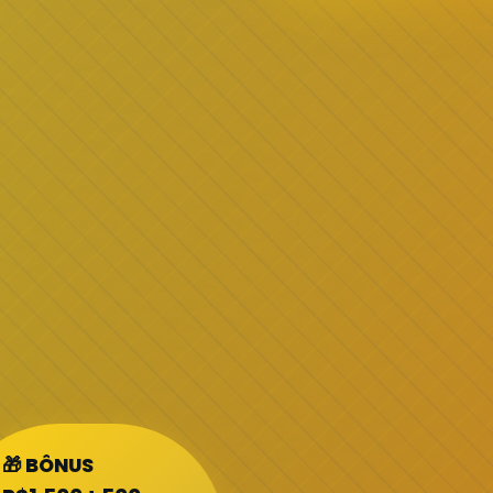
🎁 BÔNUS