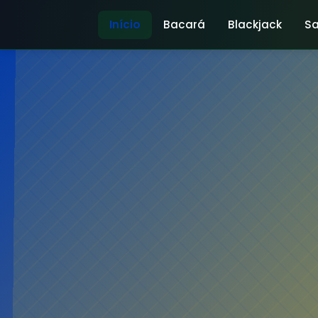
Início
Bacará
Blackjack
Sa