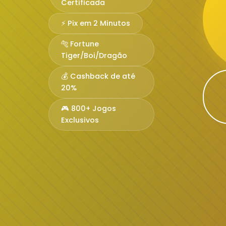
Certificada
⚡ Pix em 2 Minutos
🐅 Fortune
Tiger/Boi/Dragão
💰 Cashback de até
20%
🎮 800+ Jogos
Exclusivos