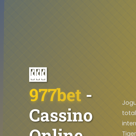
🎰
977bet
-
Jogu
Cassino
tota
inte
Online
Tige