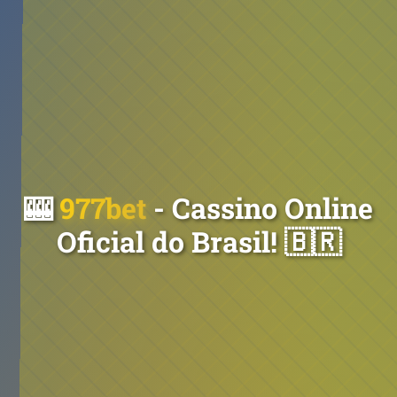
🎰
977bet
- Cassino Online
Oficial do Brasil! 🇧🇷